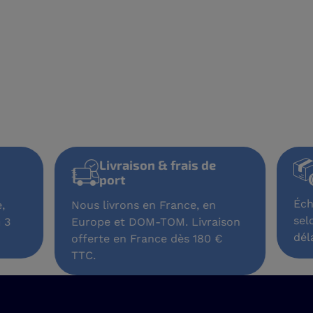
Livraison & frais de
port
rte,
Nous livrons en France, en
 en 3
Europe et DOM-TOM. Livraison
offerte en France dès 180 €
TTC.