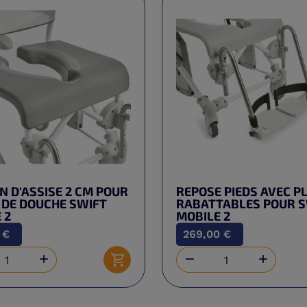
N D'ASSISE 2 CM POUR
REPOSE PIEDS AVEC P
 DE DOUCHE SWIFT
RABATTABLES POUR S
 2
MOBILE 2
 €
269,00 €



Ajouter au panier