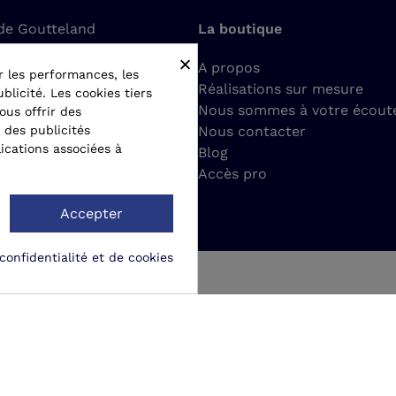
de Goutteland
La boutique
t-Romain-le-Puy
×
A propos
r les performances, les
Réalisations sur mesure
blicité. Les cookies tiers
ct@matergo.fr
Nous sommes à votre écout
ous offrir des
 des publicités
Nous contacter
77 24 22 26
ications associées à
Blog
Accès pro
Accepter
confidentialité et de cookies