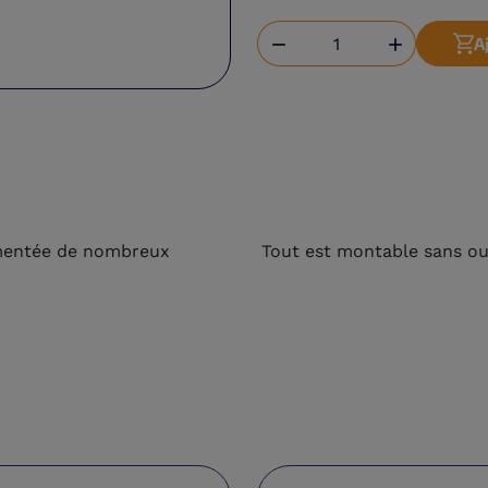
A


émentée de nombreux
Tout est montable sans out