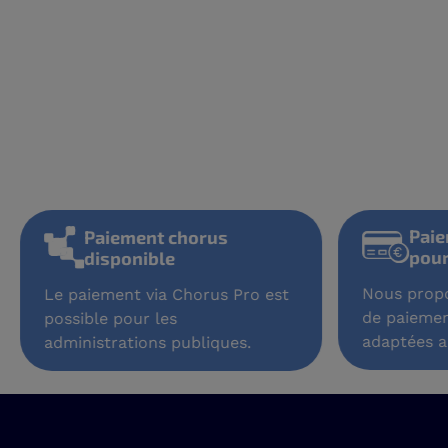
P
Paiement chorus
p
disponible
Nous pr
Le paiement via Chorus Pro est
de paie
possible pour les
adaptée
administrations publiques.