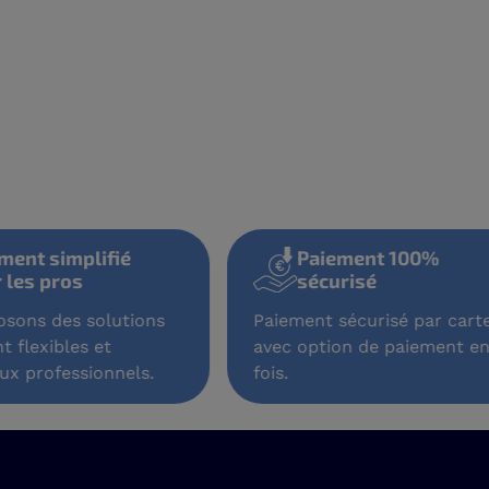
aiement simplifié
Paiement 100%
our les pros
sécurisé
oposons des solutions
Paiement sécurisé par ca
ment flexibles et
avec option de paiement
s aux professionnels.
fois.