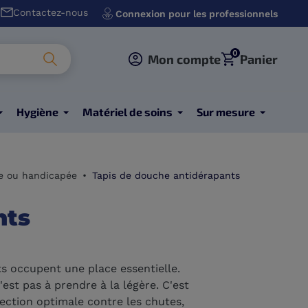
Contactez-nous
Connexion pour les professionnels
0
Mon compte
Panier
Hygiène
Matériel de soins
Sur mesure
e ou handicapée
Tapis de douche antidérapants
nts
ts occupent une place essentielle.
st pas à prendre à la légère. C'est
ection optimale contre les chutes,