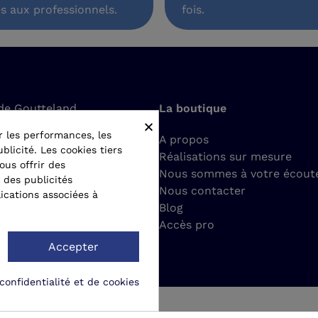
s aux professionnels.
fois.
de Goutteland
La boutique
×
t-Romain-le-Puy
r les performances, les
A propos
blicité. Les cookies tiers
Réalisations sur mesure
ct@matergo.fr
ous offrir des
Nous sommes à votre écout
 des publicités
Nous contacter
ications associées à
77 24 22 26
Blog
Accès pro
Accepter
confidentialité et de cookies