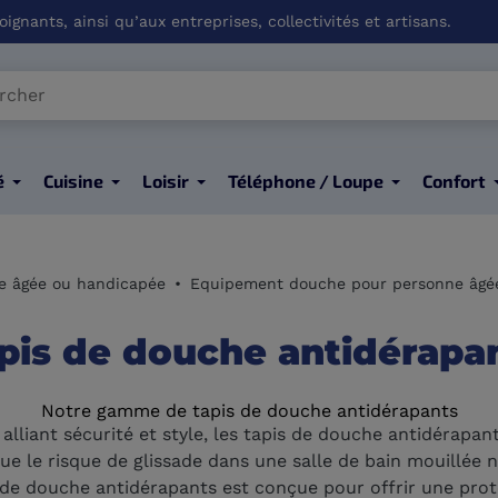
ignants, ainsi qu’aux entreprises, collectivités et artisans.
é
Cuisine
Loisir
Téléphone / Loupe
Confort
e âgée ou handicapée
Equipement douche pour personne âgé
pis de douche antidérapa
Notre gamme de tapis de douche antidérapants
 alliant sécurité et style, les tapis de douche antidérapan
le risque de glissade dans une salle de bain mouillée n'e
 de douche antidérapants est conçue pour offrir une prot