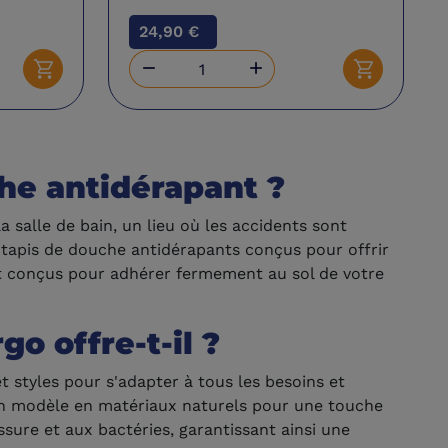
24,90 €


Ajouter au panier
Ajouter au 
che antidérapant ?
a salle de bain, un lieu où les accidents sont
tapis de douche antidérapants conçus pour offrir
t conçus pour adhérer fermement au sol de votre
o offre-t-il ?
t styles pour s'adapter à tous les besoins et
un modèle en matériaux naturels pour une touche
ssure et aux bactéries, garantissant ainsi une