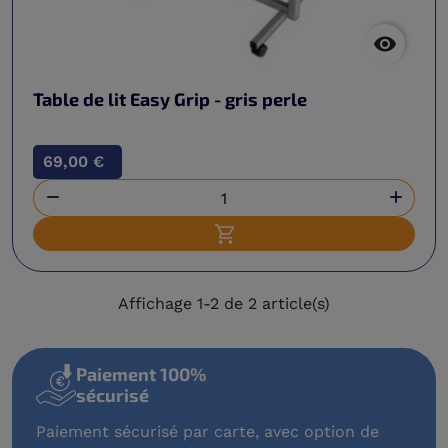

Table de lit Easy Grip - gris perle
69,00 €


Ajouter au panier
Affichage 1-2 de 2 article(s)
Paiement 100%
sécurisé
Paiement sécurisé par carte, avec option de