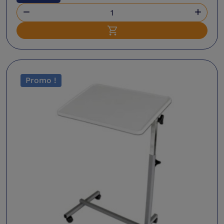


Ajouter au panier
Promo !