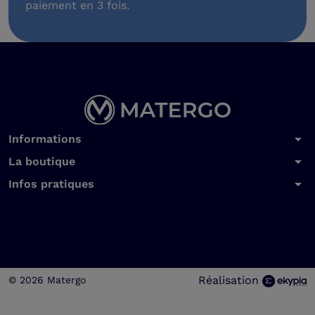
paiement en 3 fois.
arrow_drop_down
Informations
arrow_drop_down
La boutique
arrow_drop_down
Infos pratiques
Réalisation
© 2026 Matergo
Choisissez une valeur...