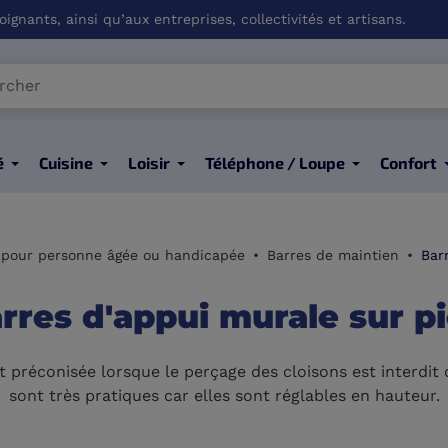
ignants, ainsi qu’aux entreprises, collectivités et artisans.
é
Cuisine
Loisir
Téléphone / Loupe
Confort
pour personne âgée ou handicapée
Barres de maintien
Bar
rres d'appui murale sur p
préconisée lorsque le perçage des cloisons est interdit 
sont très pratiques car elles sont réglables en hauteur.