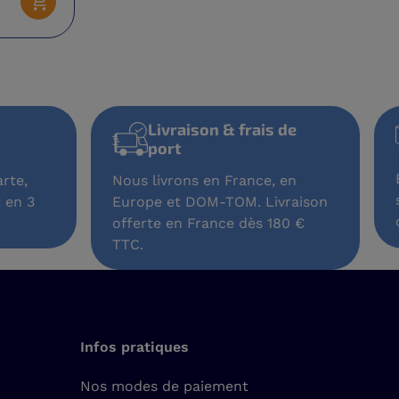
Ajouter au panier
Livraison & frais de
port
rte,
Nous livrons en France, en
 en 3
Europe et DOM-TOM. Livraison
offerte en France dès 180 €
TTC.
Infos pratiques
Nos modes de paiement