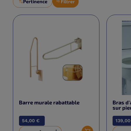
Pertinence
Filtrer
Barre murale rabattable
Bras d'
sur pie
54,00 €
139,00