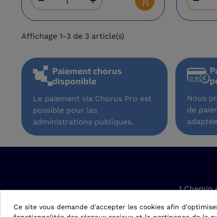



Ajouter au panier
Affichage 1-3 de 3 article(s)
P
Paiement chorus
p
disponible
Nous pr
Le paiement via Chorus Pro est
de paie
possible pour les
adaptée
administrations publiques.
1 Chemin 
42610 Sain
Ce site vous demande d'accepter les cookies afin d'optimise