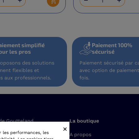



Ajouter au panier
aiement simplifié
Paiement 100%
our les pros
sécurisé
oposons des solutions
Paiement sécurisé par ca
ment flexibles et
avec option de paiement
s aux professionnels.
fois.
de Goutteland
La boutique
×
t-Romain-le-Puy
r les performances, les
A propos