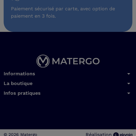
Paiement sécurisé par carte, avec option de
paiement en 3 fois.
arrow_drop_down
Informations
arrow_drop_down
La boutique
arrow_drop_down
Infos pratiques
Réalisation
© 2026 Matergo