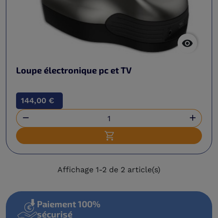

Loupe électronique pc et TV
144,00 €


Ajouter au panier
Affichage 1-2 de 2 article(s)
Paiement 100%
sécurisé