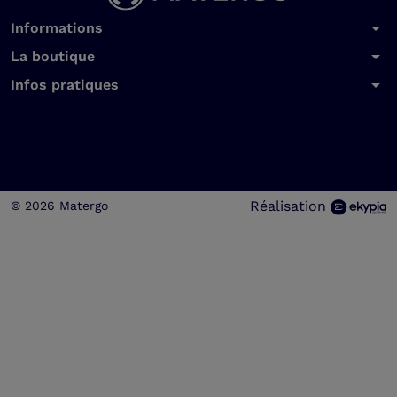
arrow_drop_down
Informations
arrow_drop_down
La boutique
arrow_drop_down
Infos pratiques
Réalisation
© 2026 Matergo