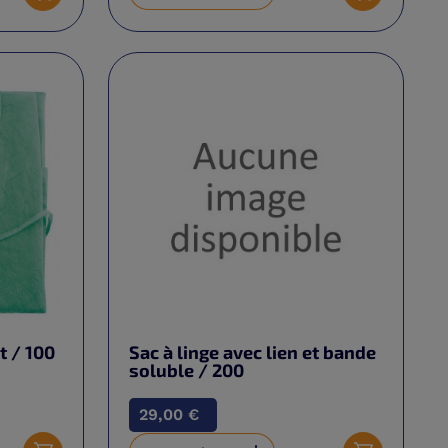
Ajouter au panier
Ajouter au 
t / 100
Sac à linge avec lien et bande
soluble / 200
29,00 €