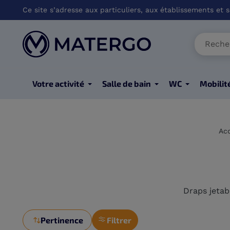
Ce site s’adresse aux particuliers, aux établissements et so
Votre activité
Salle de bain
WC
Mobilit
Acc
Draps jetabl
Pertinence
Filtrer