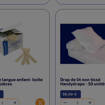
 langue enfant- boîte
Drap de lit non tissé
pièces
Handydrape - 50 unité
56,00 €


