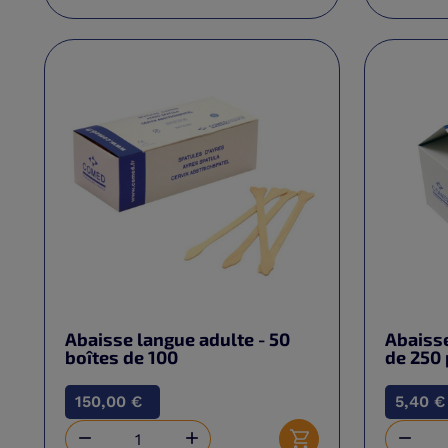
Abaisse langue adulte - 50
Abaisse
boîtes de 100
de 250 
150,00 €
5,40 €


