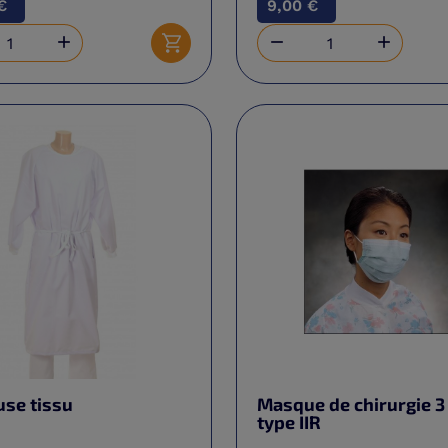
€
9,00 €



Ajouter au panier
use tissu
Masque de chirurgie 3 
type IIR