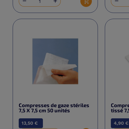



Ajouter au panier
Compresses de gaze stériles
Compre
7,5 X 7,5 cm 50 unités
tissé 7
13,50 €
4,90 €