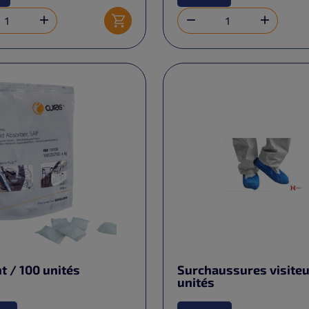



Ajouter au panier
nt / 100 unités
Surchaussures visiteu
unités