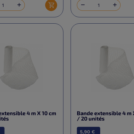



Ajouter au panier
xtensible 4 m X 10 cm
Bande extensible 4 m 
ités
/ 20 unités
5,90 €