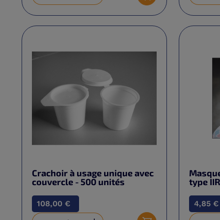
Ajouter au panier
Crachoir à usage unique avec
Masque 
couvercle - 500 unités
type II
108,00 €
4,85 €