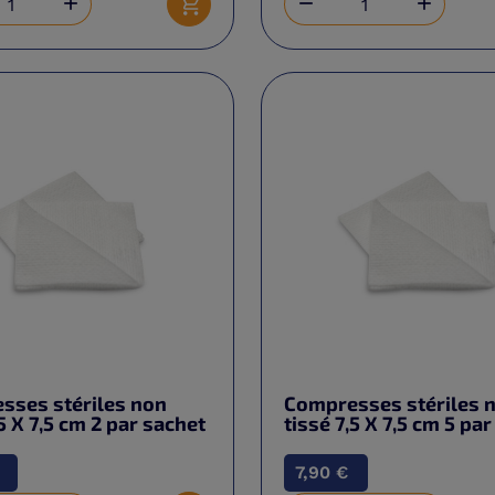



Ajouter au panier
sses stériles non
Compresses stériles 
,5 X 7,5 cm 2 par sachet
tissé 7,5 X 7,5 cm 5 pa
7,90 €