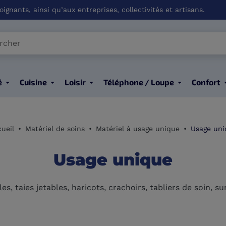
ignants, ainsi qu’aux entreprises, collectivités et artisans.
é
Cuisine
Loisir
Téléphone / Loupe
Confort
ueil
Matériel de soins
Matériel à usage unique
Usage uni
Usage unique
es, taies jetables, haricots, crachoirs, tabliers de soin, 