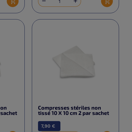


Ajouter au panier
Ajouter au 
non
Compresses stériles non
r sachet
tissé 10 X 10 cm 2 par sachet
7,90 €