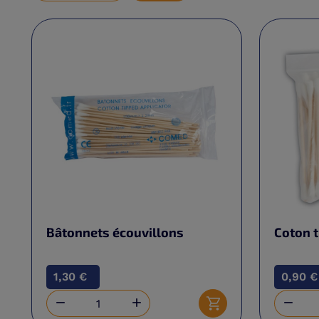
Bâtonnets écouvillons
Coton t
1,30 €
0,90 €



Ajouter au panier