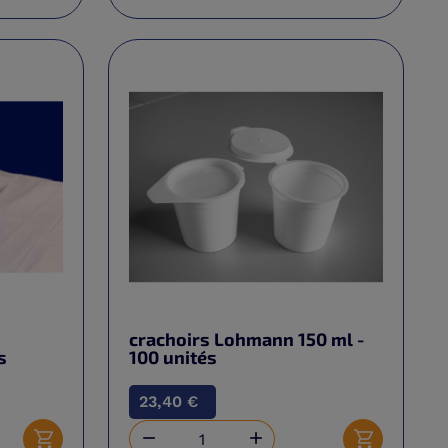
crachoirs Lohmann 150 ml -
s
100 unités
23,40 €

