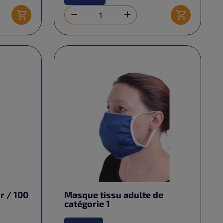


Ajouter au panier
Ajouter au 
r / 100
Masque tissu adulte de
catégorie 1