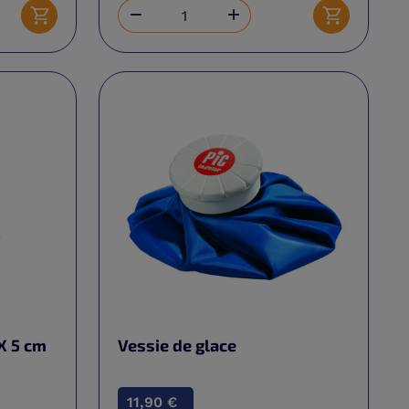


Ajouter au panier
Ajouter au 
X 5 cm
Vessie de glace
11,90 €