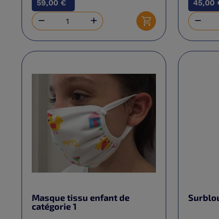
59,00 €
45,00 



Ajouter au panier
Masque tissu enfant de
Surblo
catégorie 1