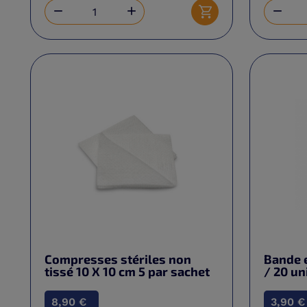



Ajouter au panier
Compresses stériles non
Bande e
tissé 10 X 10 cm 5 par sachet
/ 20 un
8,90 €
3,90 €