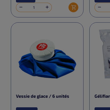



Ajouter au panier
Vessie de glace / 6 unités
Gélifia