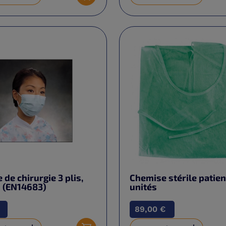
Ajouter au panier
de chirurgie 3 plis,
Chemise stérile patien
R (EN14683)
unités
89,00 €