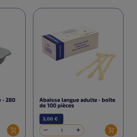
 - 280
Abaisse langue adulte - boîte
de 100 pièces
3,00 €


Ajouter au panier
Ajouter au 