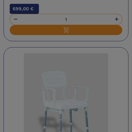
699,00 €


Ajouter au panier