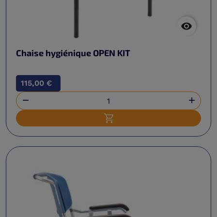

Chaise hygiénique OPEN KIT
115,00 €


Ajouter au panier