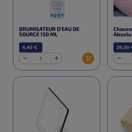
BRUMISATEUR D'EAU DE
Chauss
SOURCE 150 ML
Absolu
4,40 €
29,50 



Ajouter au panier