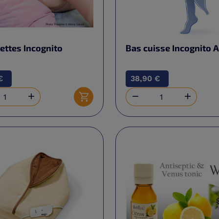
ettes Incognito
Bas cuisse Incognito 
€
38,90 €



Ajouter au panier