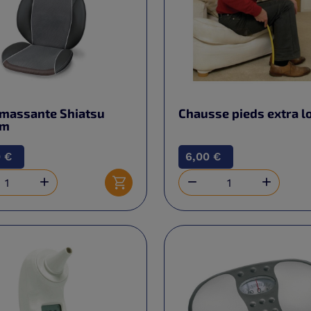
 massante Shiatsu
Chausse pieds extra l
um
 €
6,00 €



Ajouter au panier