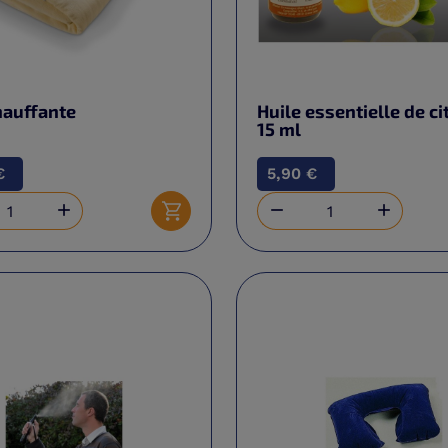
hauffante
Huile essentielle de ci
15 ml
€
5,90 €



Ajouter au panier