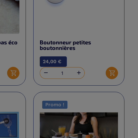
bas éco
Boutonneur petites
boutonnières
24,00 €


Ajouter au panier
Ajouter au 
Promo !