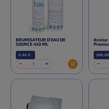
BRUMISATEUR D'EAU DE
Assise
SOURCE 450 ML
Premi
4,40 €
288,00



Ajouter au panier