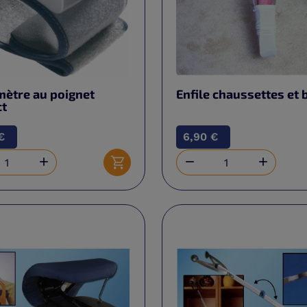
mètre au poignet
Enfile chaussettes et 
t
€
6,90 €



Ajouter au panier