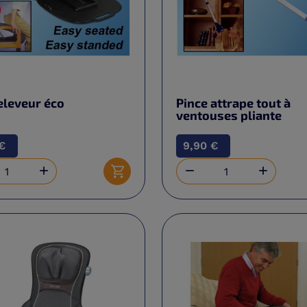
eleveur éco
Pince attrape tout à
ventouses pliante
€
9,90 €



Ajouter au panier