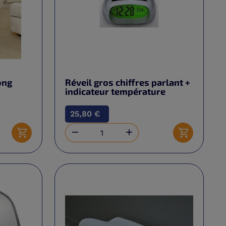
ong
Réveil gros chiffres parlant +
indicateur température
25,80 €


Ajouter au panier
Ajouter au 