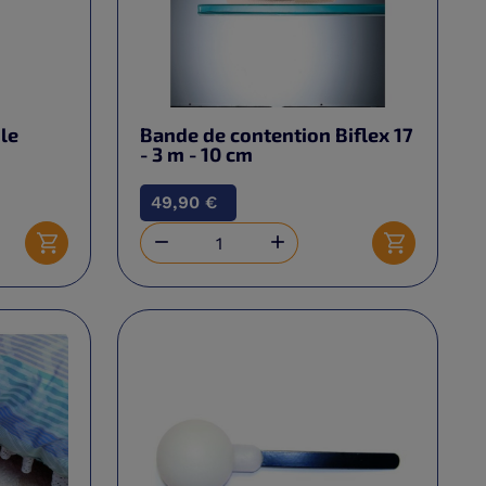
le
Bande de contention Biflex 17
- 3 m - 10 cm
49,90 €


Ajouter au panier
Ajouter au 