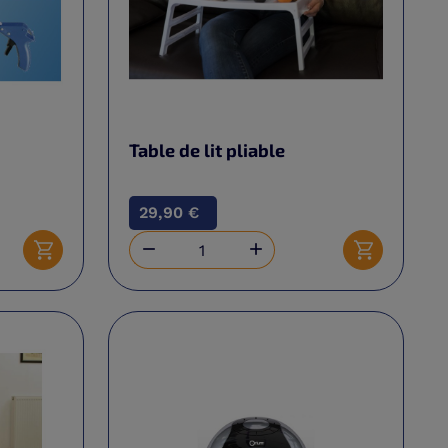
Table de lit pliable
29,90 €


Ajouter au panier
Ajouter au 