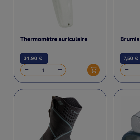
Thermomètre auriculaire
Brumisa
34,90 €
7,50 €



Ajouter au panier