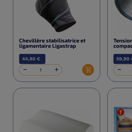
Chevillère stabilisatrice et
Tensio
ligamentaire Ligastrap
compac
44,90 €
59,90 



Ajouter au panier