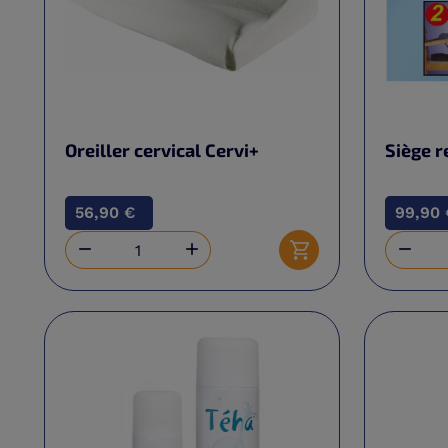
Oreiller cervical Cervi+
Siège r
56,90 €
99,90 



Ajouter au panier