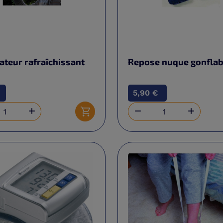
teur rafraîchissant
Repose nuque gonflab
5,90 €



Ajouter au panier