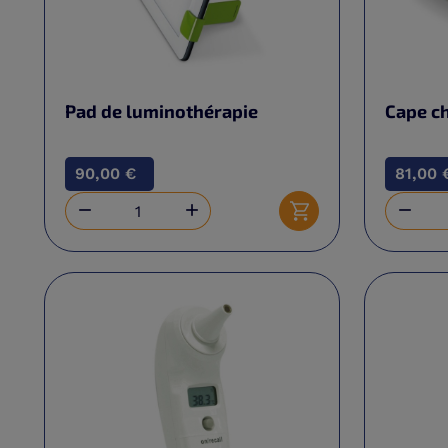
Pad de luminothérapie
Cape c
90,00 €
81,00 



Ajouter au panier