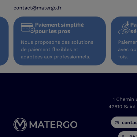
contact@matergo.fr
Paiement simplifié
horus
pour les pros
Nous proposons des solutions
horus Pro est
de paiement flexibles et
adaptées aux professionnels.
ubliques.
1 Chemin 
42610 Sain
conta
04 