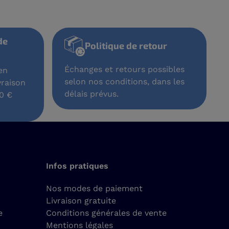
ison & frais de
Politique de retour
Échanges et retours possib
ns en France, en
selon nos conditions, dans 
 DOM-TOM. Livraison
délais prévus.
 France dès 180 €
Infos pratiques
Nos modes de paiement
Livraison gratuite
e
Conditions générales de vente
Mentions légales