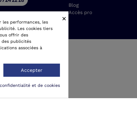
Blog
Accès pro
×
r les performances, les
blicité. Les cookies tiers
ous offrir des
 des publicités
ications associées à
Accepter
confidentialité et de cookies