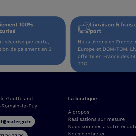
Paiement 100%
Livra
sécurisé
port
Paiement sécurisé par carte,
Nous livro
avec option de paiement en 3
Europe et
fois.
offerte en
TTC.
de Goutteland
La boutique
t-Romain-le-Puy
A propos
Réalisations sur mesure
ct@matergo.fr
Nous sommes à votre écout
Nous contacter
77 24 22 26