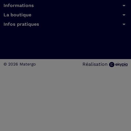
arrow_drop_down
Informations
arrow_drop_down
La boutique
arrow_drop_down
Infos pratiques
Réalisation
© 2026 Matergo