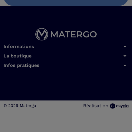
arrow_drop_down
Informations
arrow_drop_down
La boutique
arrow_drop_down
Infos pratiques
Réalisation
© 2026 Matergo