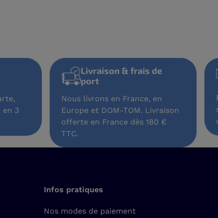
Livraison & frais de
port
rte,
Nous livrons en France, en
 en 3
Europe et DOM-TOM. Livraison
offerte en France dès 180 €
TTC.
Infos pratiques
Nos modes de paiement