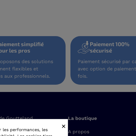
aiement simplifié
Paiement 100%
our les pros
sécurisé
oposons des solutions
Paiement sécurisé par ca
ment flexibles et
avec option de paiement
s aux professionnels.
fois.
de Goutteland
La boutique
×
t-Romain-le-Puy
r les performances, les
A propos