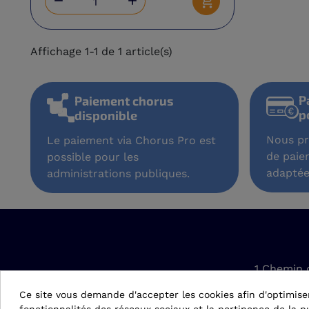


Ajouter au panier
Affichage 1-1 de 1 article(s)
P
Paiement chorus
p
disponible
Nous pr
Le paiement via Chorus Pro est
de paie
possible pour les
adaptée
administrations publiques.
1 Chemin 
42610 Sain
Ce site vous demande d'accepter les cookies afin d'optimise