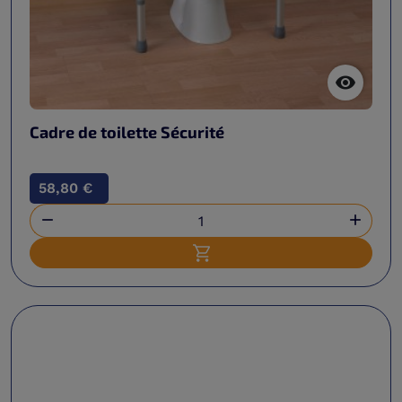

Cadre de toilette Sécurité
58,80 €


Ajouter au panier