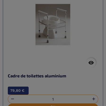

Cadre de toilettes aluminium
79,80 €

