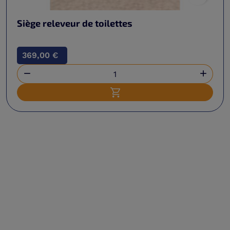
Siège releveur de toilettes
369,00 €


Ajouter au panier