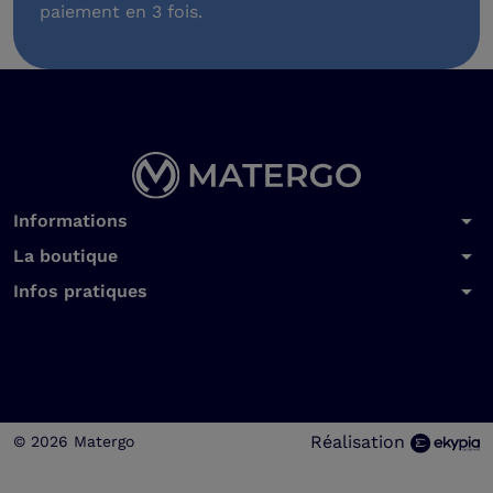
paiement en 3 fois.
arrow_drop_down
Informations
arrow_drop_down
La boutique
arrow_drop_down
Infos pratiques
Réalisation
© 2026 Matergo