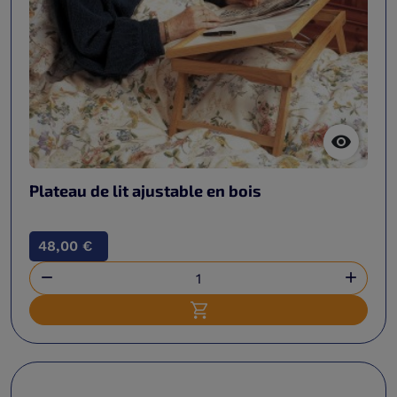

Plateau de lit ajustable en bois
48,00 €


Ajouter au panier