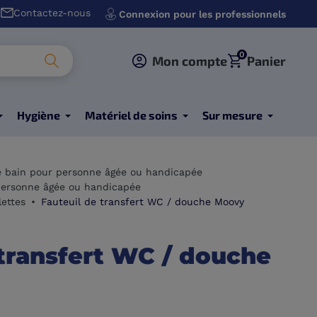
Contactez-nous
Connexion pour les professionnels
0
Mon compte
Panier
Hygiène
Matériel de soins
Sur mesure
e bain pour personne âgée ou handicapée
ersonne âgée ou handicapée
ettes
Fauteuil de transfert WC / douche Moovy
 transfert WC / douche