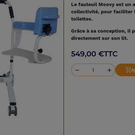
Le fauteuil Moovy est un al
collectivité, pour facilite
toilettes.
Grâce à sa conception, il 
directement sur son lit.
549,00 €
TTC
A

