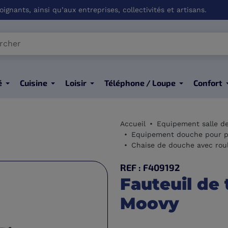
ignants, ainsi qu’aux entreprises, collectivités et artisans.
é
Cuisine
Loisir
Téléphone / Loupe
Confort
Accueil
Equipement salle d
Equipement douche pour p
Chaise de douche avec roul
REF : F409192
Fauteuil de
Moovy