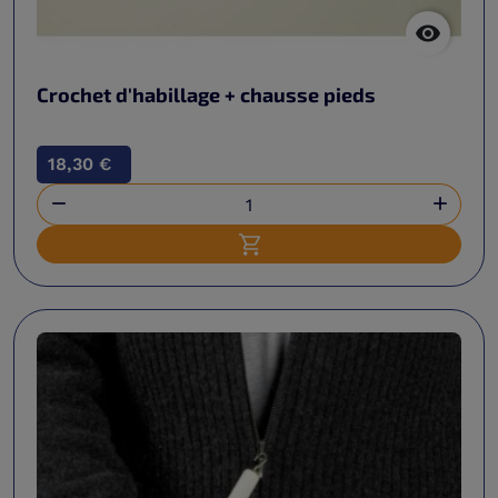

Crochet d'habillage + chausse pieds
18,30 €


Ajouter au panier