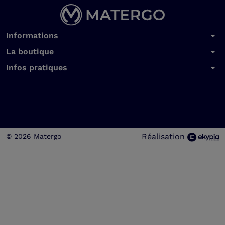
arrow_drop_down
Informations
arrow_drop_down
La boutique
arrow_drop_down
Infos pratiques
Réalisation
© 2026 Matergo