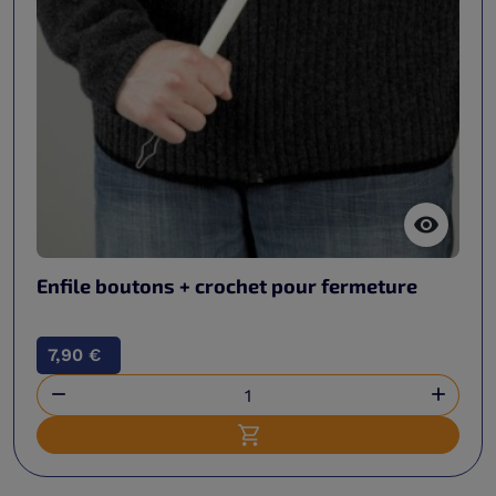

Enfile boutons + crochet pour fermeture
7,90 €


Ajouter au panier