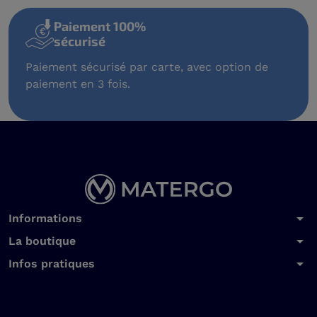
Livraison & frai
port
 carte, avec option de
Nous livrons en Franc
TOM. Livraison offerte
arrow_drop_down
Informations
arrow_drop_down
La boutique
arrow_drop_down
Infos pratiques