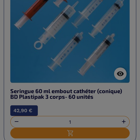

Seringue 60 ml embout cathéter (conique)
BD Plastipak 3 corps- 60 unités
42,90 €


Ajouter au panier