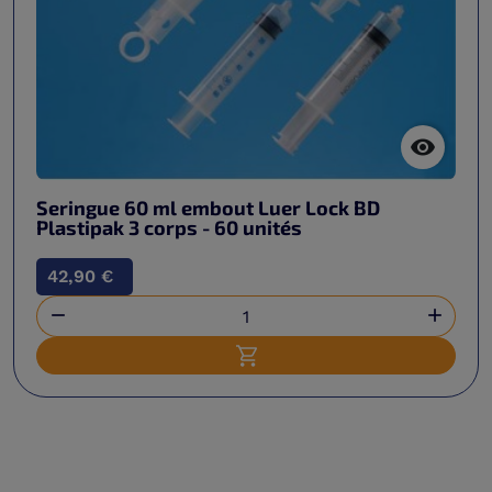

Seringue 60 ml embout Luer Lock BD
Plastipak 3 corps - 60 unités
42,90 €


Ajouter au panier