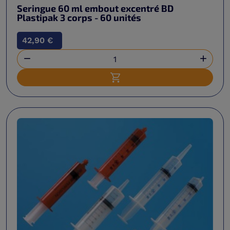
Seringue 60 ml embout excentré BD
Plastipak 3 corps - 60 unités
42,90 €


Ajouter au panier