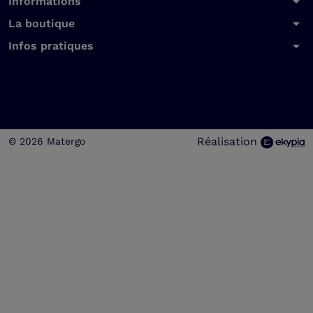
arrow_drop_down
Informations
arrow_drop_down
La boutique
arrow_drop_down
Infos pratiques
Réalisation
© 2026 Matergo