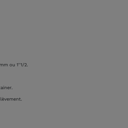
 mm ou 1''1/2.
ainer.
élèvement.