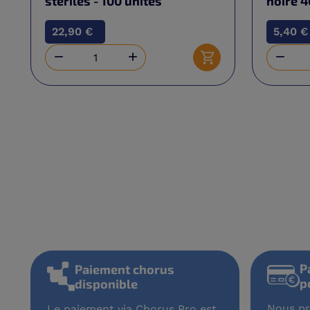
stériles - 100 unités
noire 
22,90 €
5,40 €



Ajouter au panier
P
Paiement chorus
p
disponible
Nous pr
Le paiement via Chorus Pro est