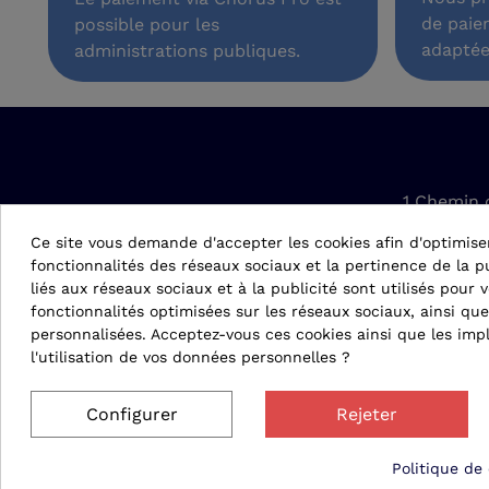
de paie
possible pour les
adaptée
administrations publiques.
1 Chemin 
42610 Sain
Ce site vous demande d'accepter les cookies afin d'optimise
fonctionnalités des réseaux sociaux et la pertinence de la pu
conta
liés aux réseaux sociaux et à la publicité sont utilisés pour v
fonctionnalités optimisées sur les réseaux sociaux, ainsi que
personnalisées. Acceptez-vous ces cookies ainsi que les impl
04 
l'utilisation de vos données personnelles ?
Configurer
Rejeter
Politique de 