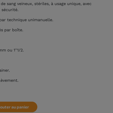
de sang veineux, stériles, à usage unique, avec
 sécurité.
e par technique unimanuelle.
s par boîte.
 mm ou 1''1/2.
iner.
lèvement.
jouter au panier