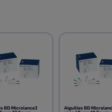
es BD Microlance3
Aiguilles BD Microlan