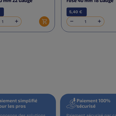
40 mm 22 Gauge
rose 40 mm 18 Gauge
5,40 €



Ajouter au panier
aiement simplifié
Paiement 100%
our les pros
sécurisé
oposons des solutions
Paiement sécurisé par ca