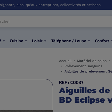
ignants, ainsi qu’aux entreprises, collectivités et artisans.
é
Cuisine
Loisir
Téléphone / Loupe
Confort
Accueil
Matériel de soins
Prélèvement sanguins
Aiguilles de prélèvement Sé
REF : C0037
Aiguilles d
BD Eclipse v