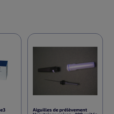
ce3
Aiguilles de prélèvement