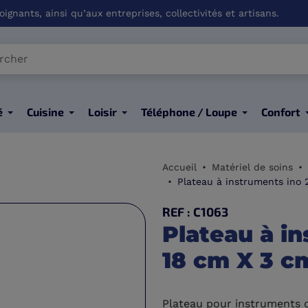
ignants, ainsi qu’aux entreprises, collectivités et artisans.
é
Cuisine
Loisir
Téléphone / Loupe
Confort
Accueil
Matériel de soins
Plateau à instruments ino
REF : C1063
Plateau à i
18 cm X 3 c
Plateau pour instruments 