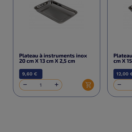
Plateau à instruments inox
Plateau
20 cm X 13 cm X 2,5 cm
cm X 15
9,60 €
12,00 



Ajouter au panier