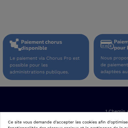
P
Paiement chorus
p
disponible
Nous pr
Le paiement via Chorus Pro est
de paie
possible pour les
adaptée
administrations publiques.
1 Chemin 
42610 Sain
Ce site vous demande d'accepter les cookies afin d'optimise