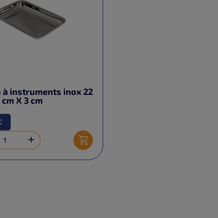
 à instruments inox 22
 cm X 3 cm
€

Ajouter au panier