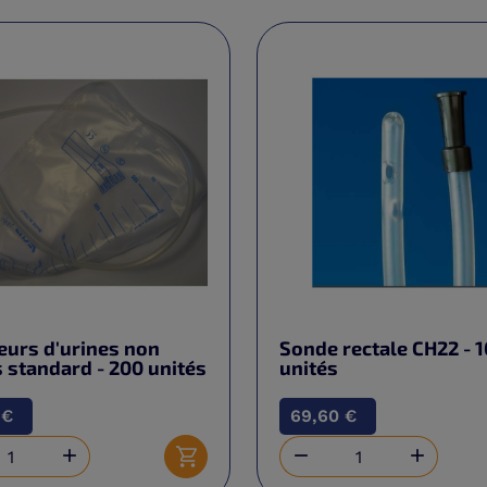
eurs d'urines non
Sonde rectale CH22 - 
s standard - 200 unités
unités
 €
69,60 €



Ajouter au panier