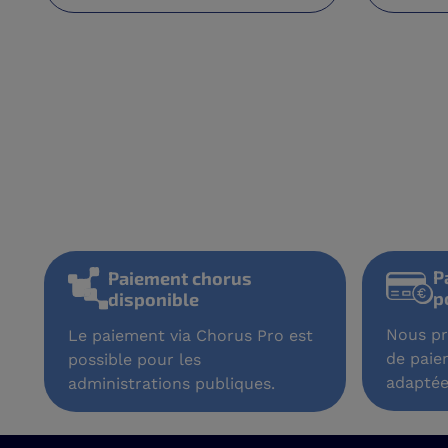
P
Paiement chorus
p
disponible
Nous pr
Le paiement via Chorus Pro est
de paie
possible pour les
adaptée
administrations publiques.