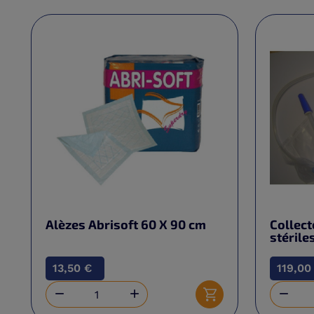
Alèzes Abrisoft 60 X 90 cm
Collect
stérile
13,50 €
119,00



Ajouter au panier