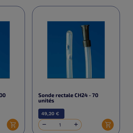
100
Sonde rectale CH24 - 70
unités
49,20 €


Ajouter au panier
Ajouter au 