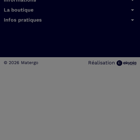
arrow_drop_down
arrow_drop_down
La boutique
arrow_drop_down
Infos pratiques
Réalisation
© 2026 Matergo