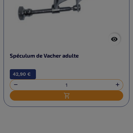

Spéculum de Vacher adulte
42,90 €


Ajouter au panier