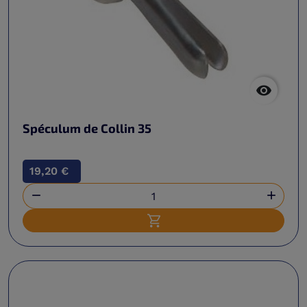

Spéculum de Collin 35
19,20 €


Ajouter au panier