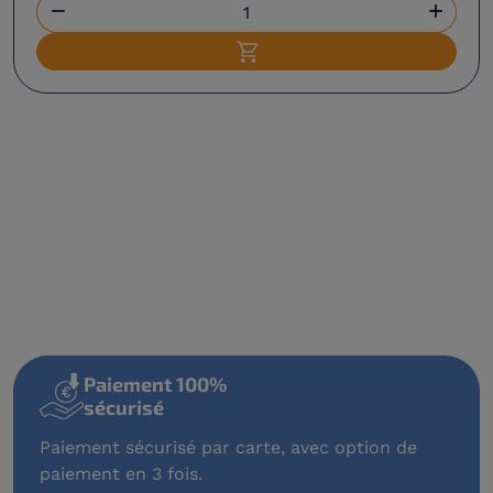


Ajouter au panier
Paiement 100%
sécurisé
Paiement sécurisé par carte, avec option de
paiement en 3 fois.