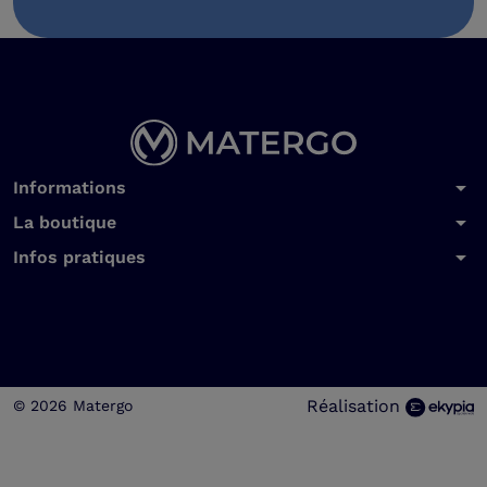
arrow_drop_down
Informations
arrow_drop_down
La boutique
arrow_drop_down
Infos pratiques
Réalisation
© 2026 Matergo