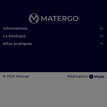
arrow_drop_down
Informations
arrow_drop_down
La boutique
arrow_drop_down
Infos pratiques
Réalisation
© 2026 Matergo