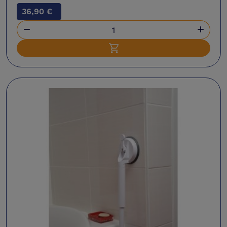
36,90 €


Ajouter au panier