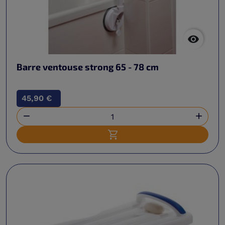

Barre ventouse strong 65 - 78 cm
45,90 €


Ajouter au panier