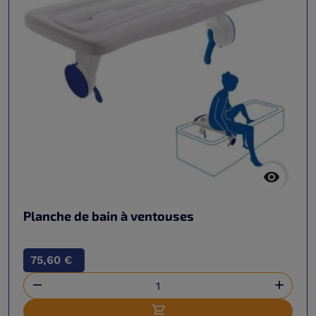

Planche de bain à ventouses
75,60 €

