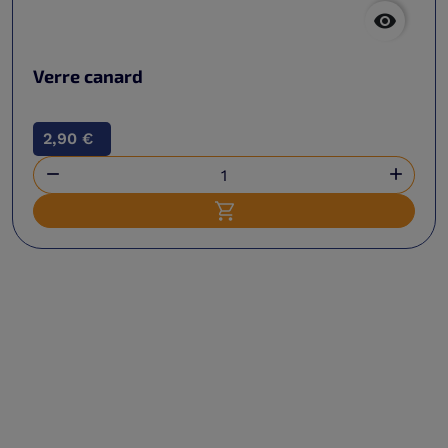

Verre canard
2,90 €


Ajouter au panier