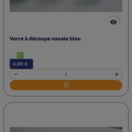

Verre à découpe nasale bleu
4,99 €


Ajouter au panier