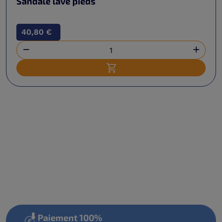
Sandale lave pieds
40,80 €


Ajouter au panier
Paiement 100%