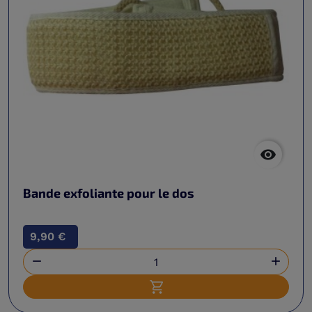

Bande exfoliante pour le dos
9,90 €


Ajouter au panier