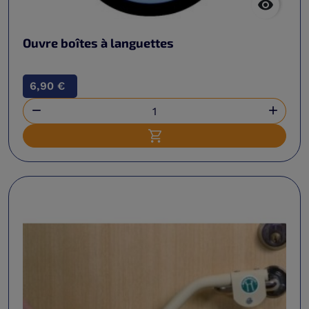

Ouvre boîtes à languettes
6,90 €


Ajouter au panier