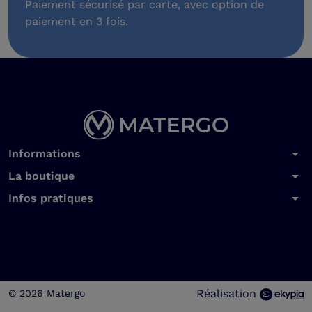
Paiement sécurisé par carte, avec option de
paiement en 3 fois.
arrow_drop_down
Informations
arrow_drop_down
La boutique
arrow_drop_down
Infos pratiques
Réalisation
© 2026 Matergo