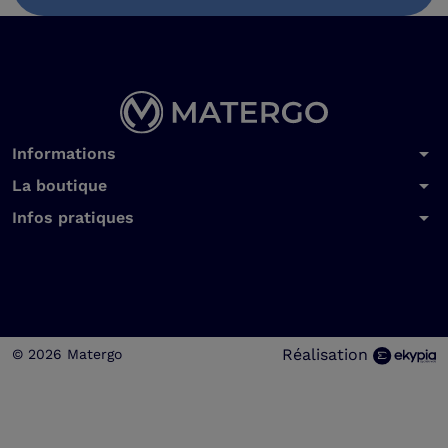
arrow_drop_down
Informations
arrow_drop_down
La boutique
arrow_drop_down
Infos pratiques
Réalisation
© 2026 Matergo