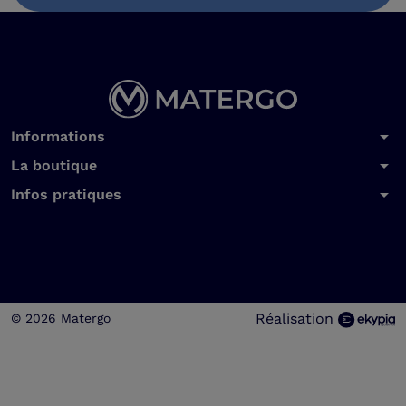
arrow_drop_down
Informations
arrow_drop_down
La boutique
arrow_drop_down
Infos pratiques
Réalisation
© 2026 Matergo