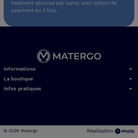
Paiement sécurisé par carte, avec option de
paiement en 3 fois.
arrow_drop_down
Informations
arrow_drop_down
La boutique
arrow_drop_down
Infos pratiques
Réalisation
© 2026 Matergo