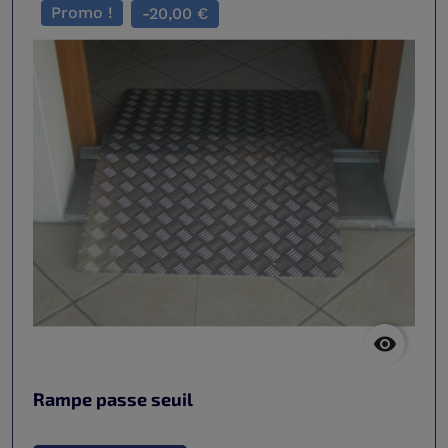
Promo !
-20,00 €

Rampe passe seuil