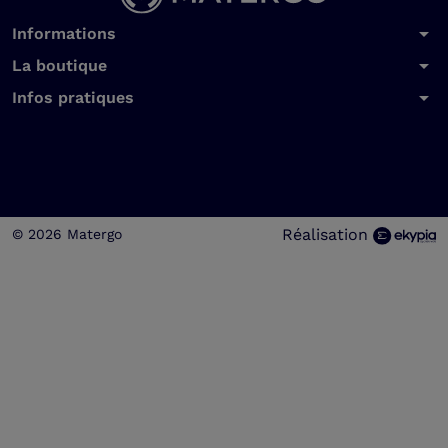
arrow_drop_down
Informations
arrow_drop_down
La boutique
arrow_drop_down
Infos pratiques
Réalisation
© 2026 Matergo
Choisissez une valeur...