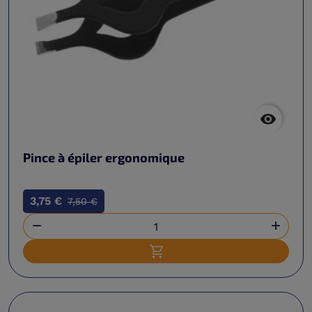

Pince à épiler ergonomique
3,75 €
7,50 €


Ajouter au panier