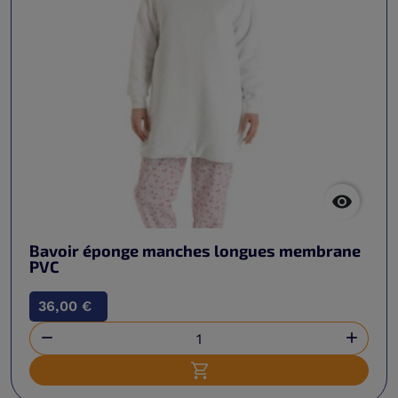

Bavoir éponge manches longues membrane
PVC
36,00 €


Ajouter au panier