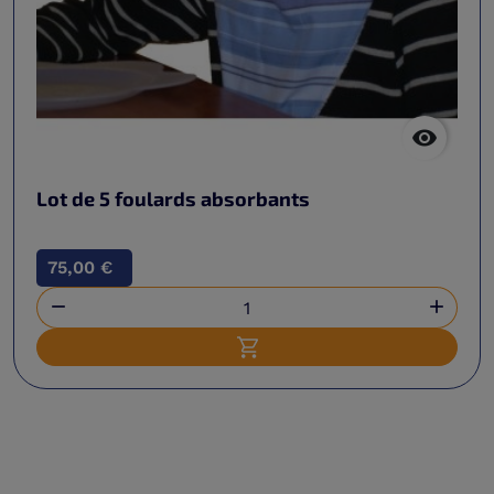

Lot de 5 foulards absorbants
75,00 €


Ajouter au panier