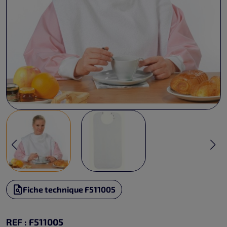
Fiche technique F511005
REF : F511005