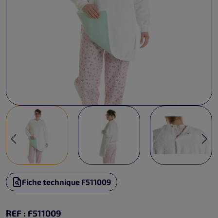
Fiche technique F511009
REF : F511009