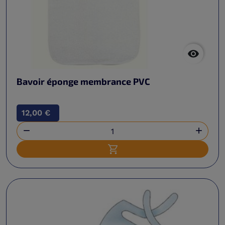

Bavoir éponge membrance PVC
12,00 €


Ajouter au panier