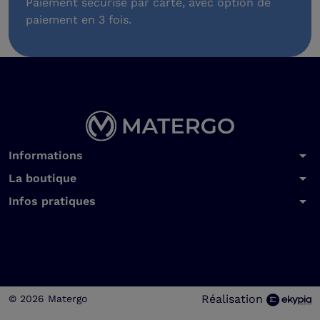
Paiement sécurisé par carte, avec option de
paiement en 3 fois.
arrow_drop_down
Informations
arrow_drop_down
La boutique
arrow_drop_down
Infos pratiques
Réalisation
© 2026 Matergo