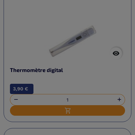

Thermomètre digital
3,90 €


Ajouter au panier