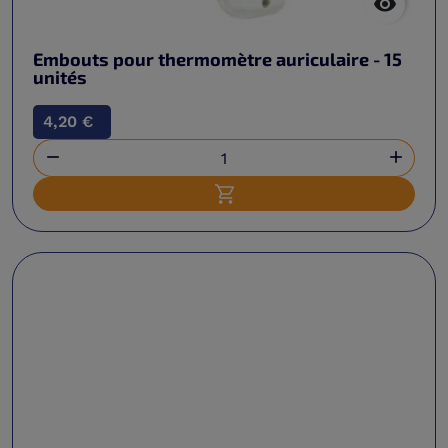

Embouts pour thermomètre auriculaire - 15
unités
4,20 €


Ajouter au panier