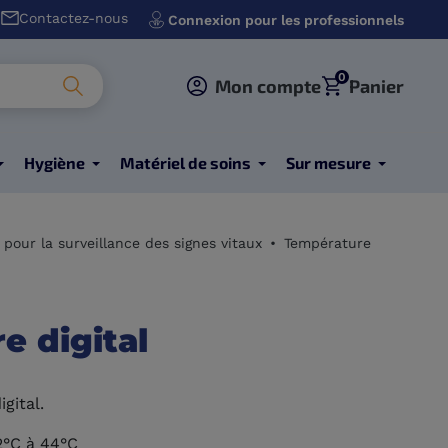
Contactez-nous
Connexion pour les professionnels
0
Mon compte
Panier
Hygiène
Matériel de soins
Sur mesure
 pour la surveillance des signes vitaux
Température
 digital
gital.
2°C à 44°C