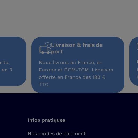
Livraison & frais de
port
rte,
Nous livrons en France, en
 en 3
Europe et DOM-TOM. Livraison
offerte en France dès 180 €
TTC.
Infos pratiques
Nos modes de paiement