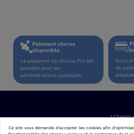
P
Paiement chorus
p
disponible
Nous pr
Le paiement via Chorus Pro est
de paie
possible pour les
adaptée
administrations publiques.
1 Chemin 
42610 Sain
Ce site vous demande d'accepter les cookies afin d'optimise