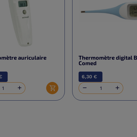
mètre auriculaire
Thermomètre digital B
Comed
€
6,30 €



Ajouter au panier