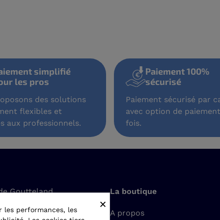
aiement simplifié
Paiement 100%
our les pros
sécurisé
oposons des solutions
Paiement sécurisé par ca
ment flexibles et
avec option de paiement
s aux professionnels.
fois.
de Goutteland
La boutique
×
t-Romain-le-Puy
r les performances, les
A propos