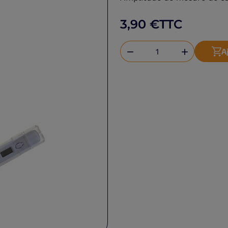
3,90 €
TTC
A

