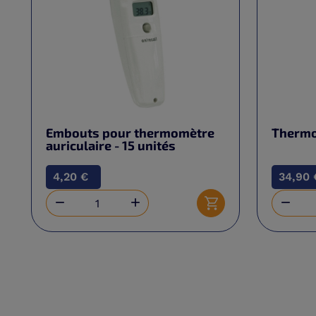
Embouts pour thermomètre
Thermo
auriculaire - 15 unités
4,20 €
34,90 



Ajouter au panier