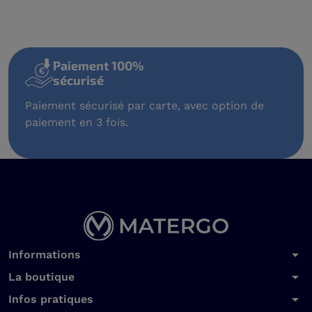
Paiement 100%
sécurisé
Paiement sécurisé par carte, avec option de
paiement en 3 fois.
arrow_drop_down
Informations
arrow_drop_down
La boutique
arrow_drop_down
Infos pratiques