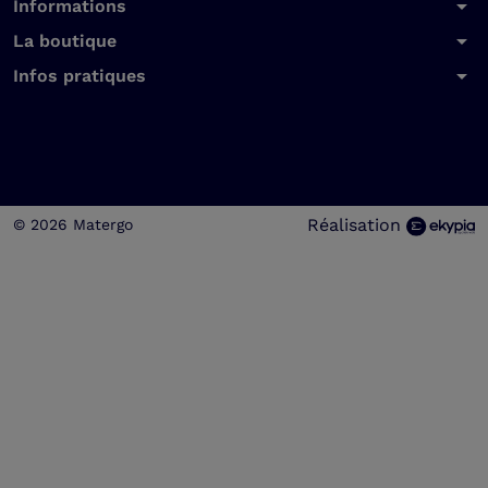
arrow_drop_down
Informations
arrow_drop_down
La boutique
arrow_drop_down
Infos pratiques
Réalisation
© 2026 Matergo