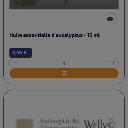

Huile essentielle d'eucalyptus - 15 ml
5,90 €


Ajouter au panier