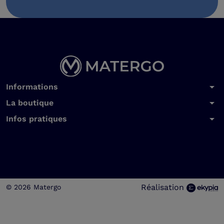
arrow_drop_down
Informations
arrow_drop_down
La boutique
arrow_drop_down
Infos pratiques
Réalisation
© 2026 Matergo