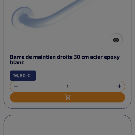

Barre de maintien droite 30 cm acier epoxy
blanc
16,80 €


Ajouter au panier