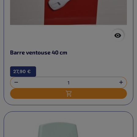

Barre ventouse 40 cm
27,90 €


Ajouter au panier