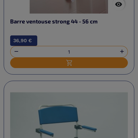

Barre ventouse strong 44 - 56 cm
36,90 €


Ajouter au panier