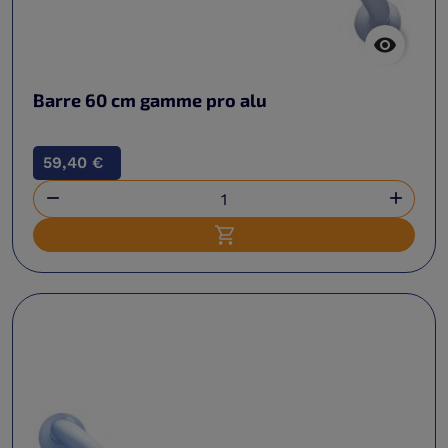

Barre 60 cm gamme pro alu
59,40 €


Ajouter au panier