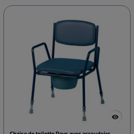

Chaise de toilette Days avec accoudoirs