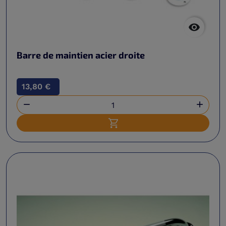

Barre de maintien acier droite
13,80 €


Ajouter au panier