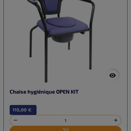

Chaise hygiénique OPEN KIT
115,00 €

