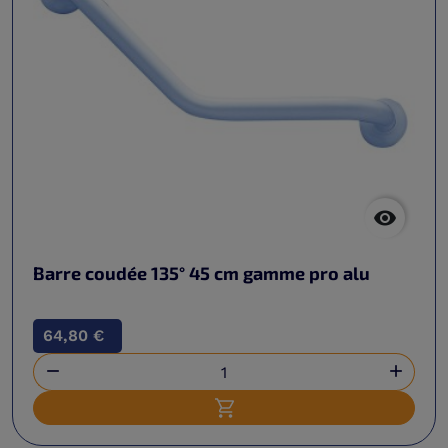

Barre coudée 135° 45 cm gamme pro alu
64,80 €


Ajouter au panier