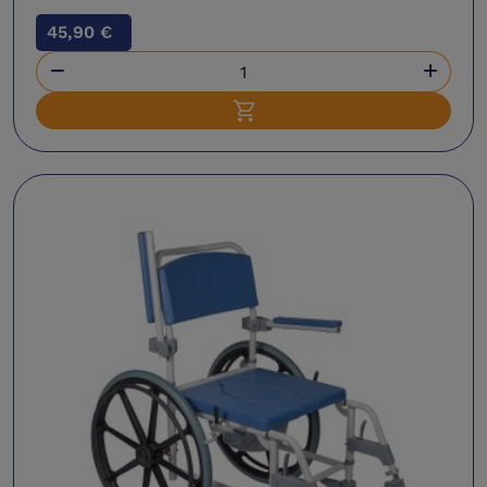
45,90 €


Ajouter au panier