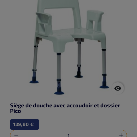

Siège de douche avec accoudoir et dossier
Pico
139,90 €

