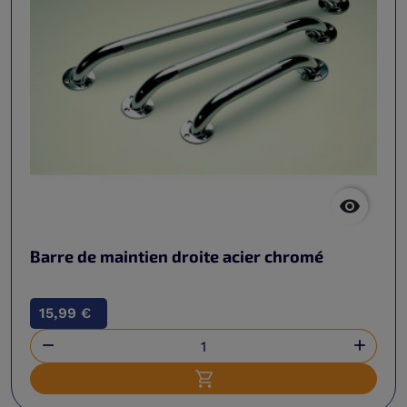

Barre de maintien droite acier chromé
15,99 €


Ajouter au panier